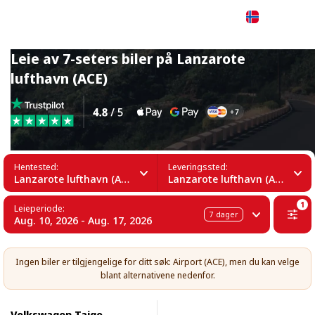
Norsk
Leie av 7-seters biler på Lanzarote
lufthavn (ACE)
Hentested:
Leveringssted:
Lanzarote lufthavn (ACE)
Lanzarote lufthavn (ACE)
1
Leieperiode:
7
dager
Aug. 10, 2026 - Aug. 17, 2026
Ingen biler er tilgjengelige for ditt søk: Airport (ACE), men du kan velge
blant alternativene nedenfor.
Volkswagen Taigo